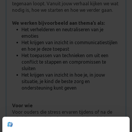
tegenaan loopt. Vanuit jouw verhaal kijken we wat
nodig is, hoe we starten en hoe we verder gaan.
We werken bijvoorbeeld aan thema’s als:
Het verhelderen en neutraliseren van je
emoties
Het krijgen van inzicht in communicatiestijlen
en hoe je deze toepast
Het toepassen van technieken om uit een
conflict te stappen en compromissen te
sluiten
Het krijgen van inzicht in hoe je, in jouw
situatie, je kind de beste zorg en
ondersteuning kunt geven
Voor wie
Voor ouders die stress ervaren tijdens of na de
scheiding met de (ex-)partner. Je krijgt altijd
persoonlijke begeleiding en hulp afgestemd op
jouw situatie.