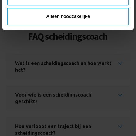
5 voor 12-programma
kiezen welke cookies je accepteert. Je kunt je keuze op
ieder moment wijzigen via onze cookie-instellingen. Meer
Alleen noodzakelijke
informatie vind je in ons
cookiebeleid en onze
privacyverklaring.
FAQ scheidingscoach
Wat is een scheidingscoach en hoe werkt
het?
Voor wie is een scheidingscoach
geschikt?
Hoe verloopt een traject bij een
scheidingscoach?