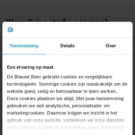
Waar ik me sterk voor maak
Met
9 jaar ervaring
in het werken met gezinnen die te
maken hebben met scheidingen, begrijp ik de
Toestemming
Details
Over
complexiteit en de emotionele impact die het met zich
meebrengt. Mijn doel is om ouders en kinderen te
begeleiden, zodat ze veerkrachtig en evenwichtig kunnen
Een ervaring op maat
navigeren door het scheidingsproces.
De Blauwe Beer gebruikt cookies en vergelijkbare
Ik geloof sterk in de kracht van communicatie,
technologieën. Sommige cookies zijn noodzakelijk om de
samenwerking en compassie. Als
kindercoach
,
website goed, veilig en betrouwbaar te laten werken.
kindbehartiger
en
bijzondere curator in jeugdzaken
,
Deze cookies plaatsen we altijd. Met jouw toestemming
werk ik nauw samen met ouders om hun behoeften en
gebruiken we ook analytische, personalisatie- en
die van hun kinderen te begrijpen. Ik luister actief naar
marketingcookies. Daarmee krijgen we inzicht in het
hun zorgen en wensen, en bied begeleiding op maat om
gebruik van onze website, verbeteren we onze diensten
positieve veranderingen te bewerkstelligen.
en kunnen we content en advertenties beter afstemmen
op jouw interesses. Hierbij kunnen gegevens worden